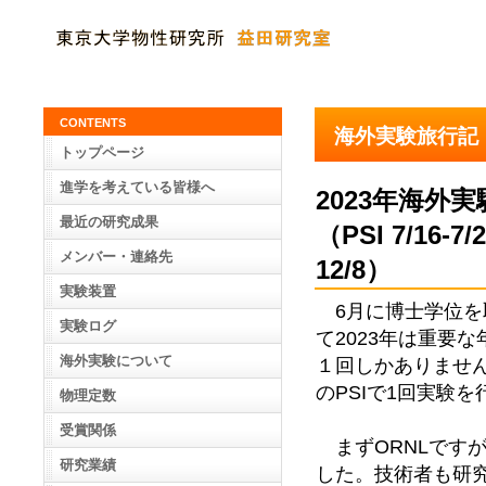
CONTENTS
海外実験旅行記
トップページ
進学を考えている皆様へ
2023年海
最近の研究成果
（PSI 7/16-7/2
メンバー・連絡先
12/8）
実験装置
6月に博士学位を
実験ログ
て2023年は重要
海外実験について
１回しかありません
のPSIで1回実験
物理定数
受賞関係
まずORNLです
研究業績
した。技術者も研