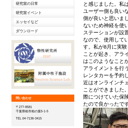
と感じました。私は
研究室の日常
ユーザー側も良い
研究室イベント
側が良いと思いま
エッセイなど
ないため神経を使い
ダウンロード
ステーションが設置
なので、使用して
す。私が8月に実
ことが起き、アラ
はこのようなこと
アライメントを行
レンタカーを予約
近はオンラインチ
ことができました
際につけていた保
問い合わせ
たので良かったで
〒277-8581
千葉県柏市柏の葉5-1-5
TEL 04-7136-3415