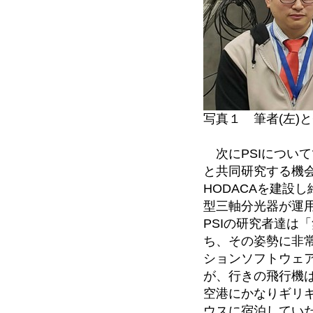
写真１ 筆者(左)と
次にPSIについてで
と共同研究する機
HODACAを建設
型三軸分光器が運
PSIの研究者達は
ち、その姿勢に非
ションソフトウェ
が、行きの飛行機は
空港にかなりギリギ
ウスに宿泊してい