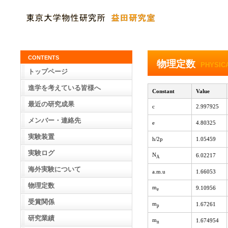
CONTENTS
物理定数
PHYSIC
トップページ
進学を考えている皆様へ
Constant
Value
最近の研究成果
c
2.997925
メンバー・連絡先
e
4.80325
実験装置
h/2
p
1.05459
実験ログ
N
6.02217
A
海外実験について
a.m.u
1.66053
物理定数
m
9.10956
e
受賞関係
m
1.67261
p
研究業績
m
1.674954
n