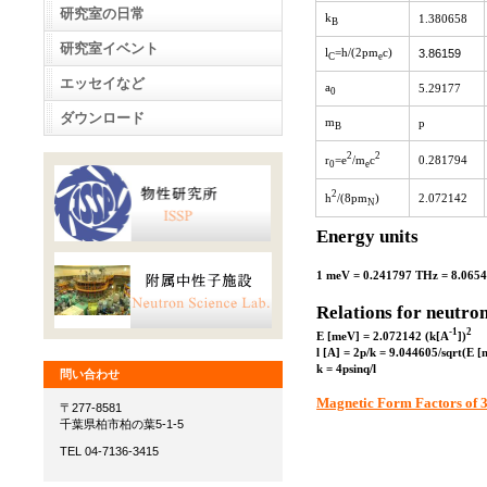
研究室の日常
k
1.380658
B
研究室イベント
l
=h/(2
p
m
c)
3.86159
C
e
エッセイなど
a
5.29177
0
ダウンロード
m
p
B
2
2
r
=e
/m
c
0.281794
0
e
2
h
/(8
p
m
)
2.072142
N
Energy units
1 meV = 0.241797 THz = 8.065
Relations for neutro
-1
2
E [meV] = 2.072142 (k[A
])
l
[A] = 2
p
/k = 9.044605/sqrt(E [
k = 4
p
sin
q
/
l
問い合わせ
Magnetic Form Factors of 3
〒277-8581
千葉県柏市柏の葉5-1-5
TEL 04-7136-3415